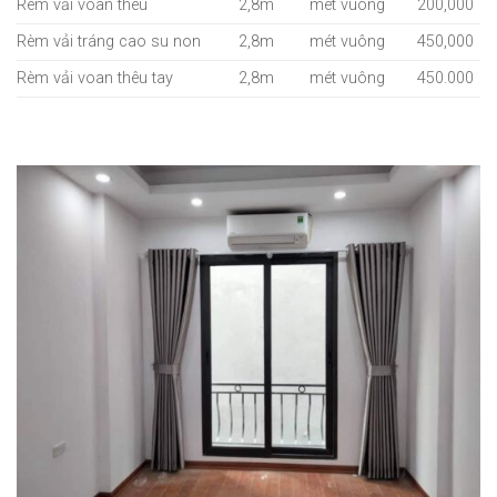
Rèm vải voan thêu
2,8m
mét vuông
200,000
Rèm vải tráng cao su non
2,8m
mét vuông
450,000
Rèm vải voan thêu tay
2,8m
mét vuông
450.000