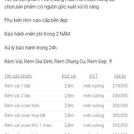
chọn,sản phẩm có nguồn gốc xuất xử rõ ràng
Phụ kiện rèm cao cấp,bền đẹp
Bảo hành miễn phí trong 2 NĂM
Xử lý bảo hành trong 24h.
Rèm Vải, Rèm Gia Đình, Rèm Chung Cư, Rèm Đẹp !!!
Tên sản phẩm
Khổ vải
ĐVT
Giá từ:
Rèm vải 1 lớp
2,8m
mét vuông
219,000
Rèm vải 2 lớp
2,8m
mét vuông
339,000
Rèm vải voan trơn
2,8m
mét vuông
200,000
Rèm vải voan họa tiết
2,8m
mét vuông
300,000
Rèm vải voan thô 1 màu
2,8m
mét vuông
200,000