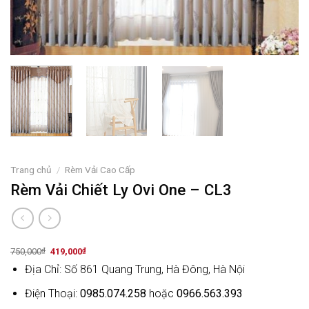
Trang chủ
/
Rèm Vải Cao Cấp
Rèm Vải Chiết Ly Ovi One – CL3
Original
Current
750,000
₫
419,000
₫
price
price
Địa Chỉ: Số 861 Quang Trung, Hà Đông, Hà Nội
was:
is:
750,000₫.
419,000₫.
Điện Thoại:
0985.074.258
hoặc
0966.563.393