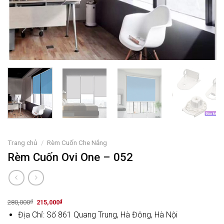
Trang chủ
/
Rèm Cuốn Che Nắng
Rèm Cuốn Ovi One – 052
Original
Current
280,000
₫
215,000
₫
price
price
Địa Chỉ: Số 861 Quang Trung, Hà Đông, Hà Nội
was:
is:
280,000₫.
215,000₫.