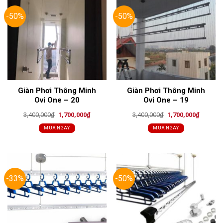
-50%
-50%
Giàn Phơi Thông Minh
Giàn Phơi Thông Minh
Ovi One – 20
Ovi One – 19
Original
Current
Original
Current
3,400,000
₫
1,700,000
₫
3,400,000
₫
1,700,000
₫
price
price
price
price
was:
is:
was:
is:
MUA NGAY
MUA NGAY
3,400,000₫.
1,700,000₫.
3,400,000₫.
1,700,00
-33%
-50%