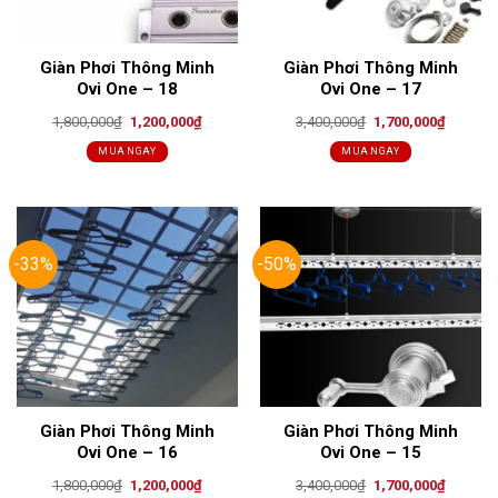
Giàn Phơi Thông Minh
Giàn Phơi Thông Minh
Ovi One – 18
Ovi One – 17
Original
Current
Original
Current
1,800,000
₫
1,200,000
₫
3,400,000
₫
1,700,000
₫
price
price
price
price
was:
is:
was:
is:
MUA NGAY
MUA NGAY
1,800,000₫.
1,200,000₫.
3,400,000₫.
1,700,00
-33%
-50%
Giàn Phơi Thông Minh
Giàn Phơi Thông Minh
Ovi One – 16
Ovi One – 15
Original
Current
Original
Current
1,800,000
₫
1,200,000
₫
3,400,000
₫
1,700,000
₫