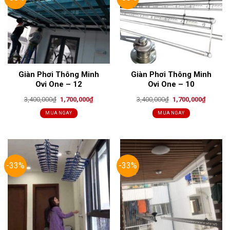
Giàn Phơi Thông Minh
Giàn Phơi Thông Minh
Ovi One – 12
Ovi One – 10
Original
Current
Original
Current
3,400,000
₫
1,700,000
₫
3,400,000
₫
1,700,000
₫
price
price
price
price
was:
is:
was:
is:
MUA NGAY
MUA NGAY
3,400,000₫.
1,700,000₫.
3,400,000₫.
1,700,00
-33%
-33%