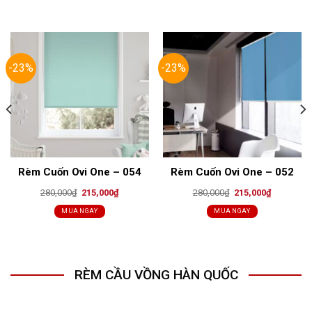
-23%
-23%
Rèm Cuốn Ovi One – 054
Rèm Cuốn Ovi One – 052
Original
Current
Original
Current
280,000
₫
215,000
₫
280,000
₫
215,000
₫
price
price
price
price
was:
is:
was:
is:
MUA NGAY
MUA NGAY
₫.
280,000₫.
215,000₫.
280,000₫.
215,000₫.
RÈM CẦU VỒNG HÀN QUỐC