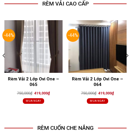
RÈM VẢI CAO CẤP
-44%
-44%
Rèm Vải 2 Lớp Ovi One –
Rèm Vải 2 Lớp Ovi One –
065
064
Original
Current
Original
Current
750,000
₫
419,000
₫
750,000
₫
419,000
₫
price
price
price
price
was:
is:
was:
is:
MUA NGAY
MUA NGAY
₫.
750,000₫.
419,000₫.
750,000₫.
419,000₫.
RÈM CUỐN CHE NẮNG