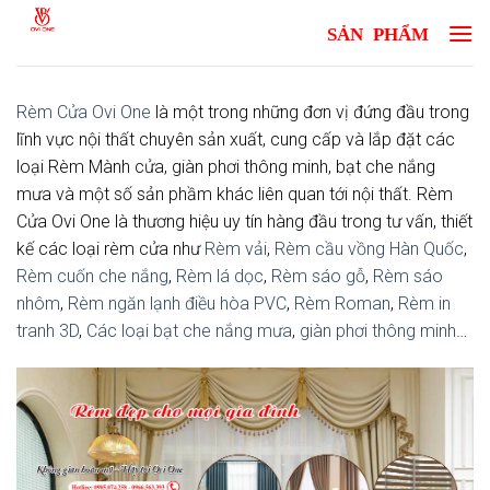
Skip
to
content
Rèm Cửa Ovi One
là một trong những đơn vị đứng đầu trong
lĩnh vực nội thất chuyên sản xuất, cung cấp và lắp đặt các
loại Rèm Mành cửa, giàn phơi thông minh, bạt che nắng
mưa và một số sản phầm khác liên quan tới nội thất. Rèm
Cửa Ovi One là thương hiệu uy tín hàng đầu trong tư vấn, thiết
kế các loại rèm cửa như
Rèm vải
,
Rèm cầu vồng Hàn Quốc
,
Rèm cuốn che nắng
,
Rèm lá dọc
,
Rèm sáo gỗ
,
Rèm sáo
nhôm
,
Rèm ngăn lạnh điều hòa PVC
,
Rèm Roman
,
Rèm in
tranh 3D
,
Các loại bạt che nắng mưa
,
giàn phơi thông minh
…