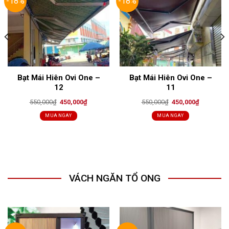
-18%
-18%
Bạt Mái Hiên Ovi One –
Bạt Mái Hiên Ovi One –
12
11
Original
Current
Original
Current
550,000
₫
450,000
₫
550,000
₫
450,000
₫
price
price
price
price
₫.
was:
is:
was:
is:
MUA NGAY
MUA NGAY
550,000₫.
450,000₫.
550,000₫.
450,000₫.
VÁCH NGĂN TỔ ONG