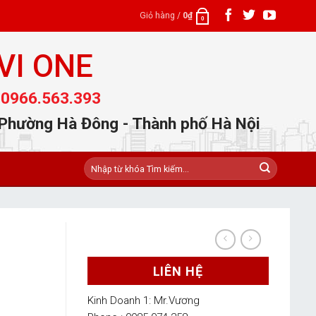
Giỏ hàng /
0
₫
0
VI ONE
 0966.563.393
 Phường Hà Đông - Thành phố Hà Nội
Tìm
kiếm:
LIÊN HỆ
Kinh Doanh 1: Mr.Vương