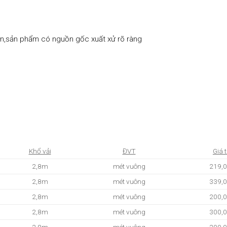
,sản phẩm có nguồn gốc xuất xử rõ ràng
Khổ vải
ĐVT
Giá t
2,8m
mét vuông
219,
2,8m
mét vuông
339,
2,8m
mét vuông
200,
2,8m
mét vuông
300,