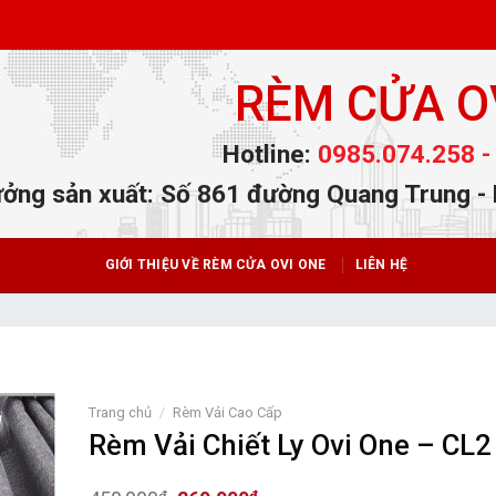
RÈM CỬA O
Hotline:
0985.074.258 -
ởng sản xuất: Số 861 đường Quang Trung -
GIỚI THIỆU VỀ RÈM CỬA OVI ONE
LIÊN HỆ
Trang chủ
/
Rèm Vải Cao Cấp
Rèm Vải Chiết Ly Ovi One – CL2