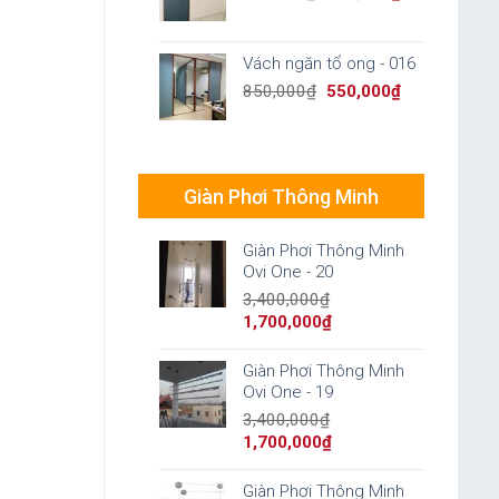
price
price
was:
is:
850,000₫.
550,000₫.
Vách ngăn tổ ong - 016
Original
Current
850,000
₫
550,000
₫
price
price
was:
is:
850,000₫.
550,000₫.
Giàn Phơi Thông Minh
Giàn Phơi Thông Minh
Ovi One - 20
3,400,000
₫
Original
Current
1,700,000
₫
price
price
was:
is:
Giàn Phơi Thông Minh
3,400,000₫.
1,700,000₫.
Ovi One - 19
3,400,000
₫
Original
Current
1,700,000
₫
price
price
was:
is:
Giàn Phơi Thông Minh