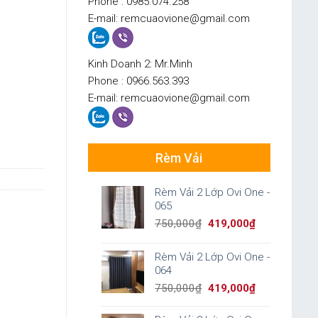
Phone : 0985.074.258
E-mail: remcuaovione@gmail.com
Kinh Doanh 2: Mr.Minh
Phone : 0966.563.393
E-mail: remcuaovione@gmail.com
Rèm Vải
Rèm Vải 2 Lớp Ovi One -
065
Original
Current
750,000
₫
419,000
₫
price
price
was:
is:
Rèm Vải 2 Lớp Ovi One -
750,000₫.
419,000₫.
064
Original
Current
750,000
₫
419,000
₫
price
price
was:
is: