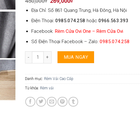
Original
Current
450,000
₫
269,000
₫
price
price
Địa Chỉ: Số 861 Quang Trung, Hà Đông, Hà Nội
was:
is:
450,000₫.
269,000₫.
Điện Thoại:
0985.074.258
hoặc
0966.563.393
Facebook:
Rèm Cửa Ovi One – Rèm Cửa Ovi
Số Điện Thoại Facebook – Zalo:
0985.074.258
Rèm Vải Chiết Ly Ovi One - CL2 số lượng
MUA NGAY
Danh mục:
Rèm Vải Cao Cấp
Từ khóa:
Rèm vải