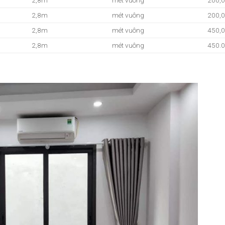
2,8m
mét vuông
200,
2,8m
mét vuông
200,
2,8m
mét vuông
450,
2,8m
mét vuông
450.