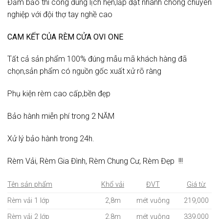
Đảm bảo thi công đúng lịch hẹn,lắp đặt nhanh chóng chuyên
nghiệp với đội thợ tay nghề cao
CAM KẾT CỦA RÈM CỬA OVI ONE
Tất cả sản phẩm 100% đúng mẫu mã khách hàng đã
chọn,sản phẩm có nguồn gốc xuất xử rõ ràng
Phụ kiện rèm cao cấp,bền đẹp
Bảo hành miễn phí trong 2 NĂM
Xử lý bảo hành trong 24h.
Rèm Vải, Rèm Gia Đình, Rèm Chung Cư, Rèm Đẹp !!!
Tên sản phẩm
Khổ vải
ĐVT
Giá từ:
Rèm vải 1 lớp
2,8m
mét vuông
219,000
Rèm vải 2 lớp
2,8m
mét vuông
339,000