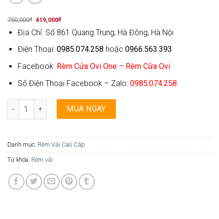
Original
Current
750,000
₫
419,000
₫
price
price
Địa Chỉ: Số 861 Quang Trung, Hà Đông, Hà Nội
was:
is:
750,000₫.
419,000₫.
Điện Thoại:
0985.074.258
hoặc
0966.563.393
Facebook:
Rèm Cửa Ovi One – Rèm Cửa Ovi
Số Điện Thoại Facebook – Zalo:
0985.074.258
Rèm Vải Ovi One - 011 số lượng
MUA NGAY
Danh mục:
Rèm Vải Cao Cấp
Từ khóa:
Rèm vải