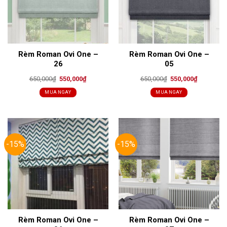
Rèm Roman Ovi One –
Rèm Roman Ovi One –
26
05
Original
Current
Original
Current
650,000
₫
550,000
₫
650,000
₫
550,000
₫
price
price
price
price
was:
is:
was:
is:
MUA NGAY
MUA NGAY
650,000₫.
550,000₫.
650,000₫.
550,000₫.
-15%
-15%
Rèm Roman Ovi One –
Rèm Roman Ovi One –