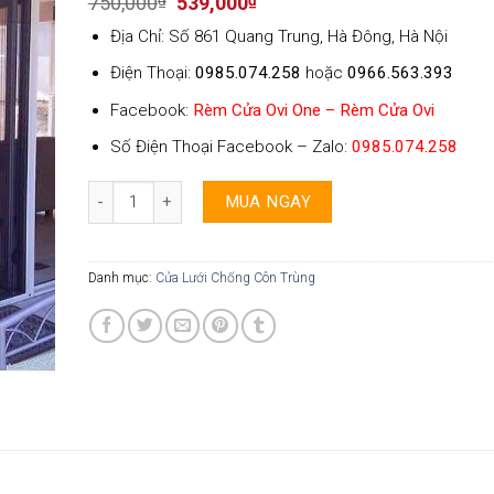
Original
Current
750,000
₫
539,000
₫
price
price
Địa Chỉ: Số 861 Quang Trung, Hà Đông, Hà Nội
was:
is:
750,000₫.
539,000₫.
Điện Thoại:
0985.074.258
hoặc
0966.563.393
Facebook:
Rèm Cửa Ovi One – Rèm Cửa Ovi
Số Điện Thoại Facebook – Zalo:
0985.074.258
Cửa lưới chống côn trùng - 001 số lượng
MUA NGAY
Danh mục:
Cửa Lưới Chống Côn Trùng