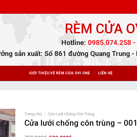
RÈM CỬA O
Hotline:
0985.074.258 -
ởng sản xuất: Số 861 đường Quang Trung -
GIỚI THIỆU VỀ RÈM CỬA OVI ONE
LIÊN HỆ
Trang chủ
/
Cửa Lưới Chống Côn Trùng
Cửa lưới chống côn trùng – 00