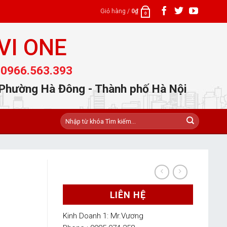
Giỏ hàng /
0
₫
0
VI ONE
 0966.563.393
 Phường Hà Đông - Thành phố Hà Nội
Tìm
kiếm:
LIÊN HỆ
1
Kinh Doanh 1: Mr.Vương