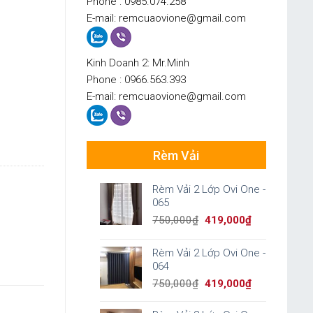
Phone : 0985.074.258
E-mail: remcuaovione@gmail.com
Kinh Doanh 2: Mr.Minh
Phone : 0966.563.393
E-mail: remcuaovione@gmail.com
Rèm Vải
Rèm Vải 2 Lớp Ovi One -
065
Original
Current
750,000
₫
419,000
₫
price
price
was:
is:
Rèm Vải 2 Lớp Ovi One -
750,000₫.
419,000₫.
064
Original
Current
750,000
₫
419,000
₫
price
price
was:
is: