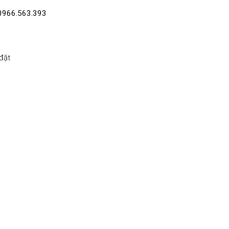
0966.563.393
đặt