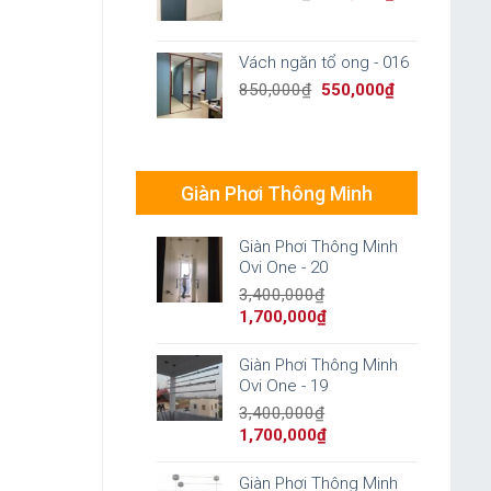
price
price
was:
is:
850,000₫.
550,000₫.
Vách ngăn tổ ong - 016
Original
Current
850,000
₫
550,000
₫
price
price
was:
is:
850,000₫.
550,000₫.
Giàn Phơi Thông Minh
Giàn Phơi Thông Minh
Ovi One - 20
3,400,000
₫
Original
Current
1,700,000
₫
price
price
was:
is:
Giàn Phơi Thông Minh
3,400,000₫.
1,700,000₫.
Ovi One - 19
3,400,000
₫
Original
Current
1,700,000
₫
price
price
was:
is:
Giàn Phơi Thông Minh