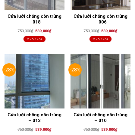
Cửa lưới chống côn trùng
Cửa lưới chống côn trùng
– 018
– 006
Original
Current
Original
Current
750,000
₫
539,000
₫
750,000
₫
539,000
₫
price
price
price
price
was:
is:
was:
is:
MUA NGAY
MUA NGAY
750,000₫.
539,000₫.
750,000₫.
539,000₫.
-28%
-28%
Cửa lưới chống côn trùng
Cửa lưới chống côn trùng
– 013
– 010
Original
Current
Original
Current
750,000
₫
539,000
₫
750,000
₫
539,000
₫
price
price
price
price