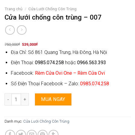
Trang chủ
/
Cửa Lưới Chống Côn Trùng
Cửa lưới chống côn trùng – 007
Original
Current
750,000
₫
539,000
₫
price
price
Địa Chỉ: Số 861 Quang Trung, Hà Đông, Hà Nội
was:
is:
750,000₫.
539,000₫.
Điện Thoại:
0985.074.258
hoặc
0966.563.393
Facebook:
Rèm Cửa Ovi One – Rèm Cửa Ovi
Số Điện Thoại Facebook – Zalo:
0985.074.258
Cửa lưới chống côn trùng - 007 số lượng
MUA NGAY
Danh mục:
Cửa Lưới Chống Côn Trùng