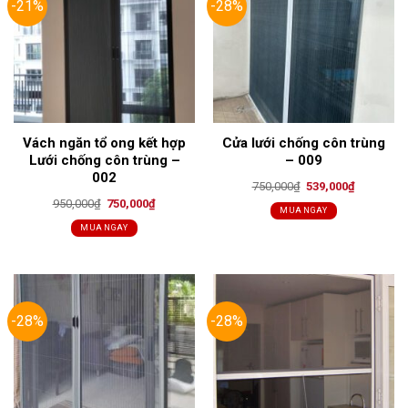
-21%
-28%
Vách ngăn tổ ong kết hợp
Cửa lưới chống côn trùng
Lưới chống côn trùng –
– 009
002
Original
Current
750,000
₫
539,000
₫
price
price
Original
Current
950,000
₫
750,000
₫
was:
is:
MUA NGAY
price
price
750,000₫.
539,000₫.
was:
is:
MUA NGAY
950,000₫.
750,000₫.
-28%
-28%