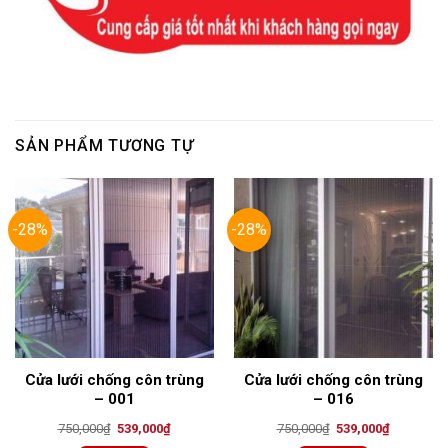
SẢN PHẨM TƯƠNG TỰ
-28%
-28%
Cửa lưới chống côn trùng
Cửa lưới chống côn trùng
– 001
– 016
Original
Current
Original
Current
750,000
₫
539,000
₫
750,000
₫
539,000
₫
price
price
price
price