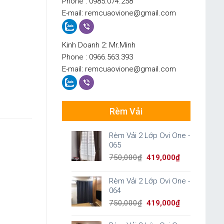
Phone : 0985.074.258
E-mail: remcuaovione@gmail.com
Kinh Doanh 2: Mr.Minh
Phone : 0966.563.393
E-mail: remcuaovione@gmail.com
Rèm Vải
Rèm Vải 2 Lớp Ovi One -
065
Original
Current
750,000
₫
419,000
₫
price
price
was:
is:
Rèm Vải 2 Lớp Ovi One -
750,000₫.
419,000₫.
064
Original
Current
750,000
₫
419,000
₫
price
price
was:
is: