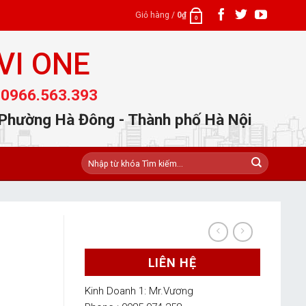
Giỏ hàng /
0
₫
0
VI ONE
 0966.563.393
 Phường Hà Đông - Thành phố Hà Nội
Tìm
kiếm:
LIÊN HỆ
9
Kinh Doanh 1: Mr.Vương