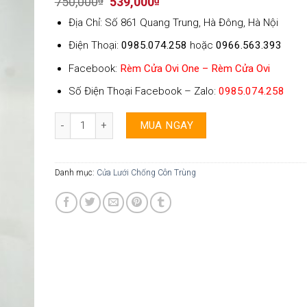
Original
Current
750,000
₫
539,000
₫
price
price
Địa Chỉ: Số 861 Quang Trung, Hà Đông, Hà Nội
was:
is:
750,000₫.
539,000₫.
Điện Thoại:
0985.074.258
hoặc
0966.563.393
Facebook:
Rèm Cửa Ovi One – Rèm Cửa Ovi
Số Điện Thoại Facebook – Zalo:
0985.074.258
Cửa lưới chống côn trùng - 009 số lượng
MUA NGAY
Danh mục:
Cửa Lưới Chống Côn Trùng