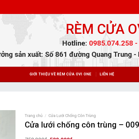
RÈM CỬA O
Hotline:
0985.074.258 -
ởng sản xuất: Số 861 đường Quang Trung -
GIỚI THIỆU VỀ RÈM CỬA OVI ONE
LIÊN HỆ
Trang chủ
/
Cửa Lưới Chống Côn Trùng
Cửa lưới chống côn trùng – 00