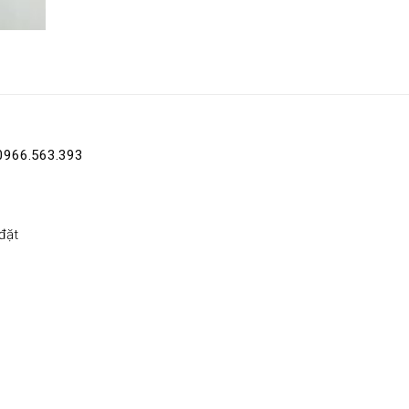
0966.563.393
đặt