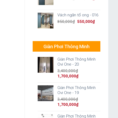
price
price
was:
is:
850,000₫.
550,000₫.
Vách ngăn tổ ong - 016
Original
Current
850,000
₫
550,000
₫
price
price
was:
is:
850,000₫.
550,000₫.
Giàn Phơi Thông Minh
Giàn Phơi Thông Minh
Ovi One - 20
3,400,000
₫
Original
Current
1,700,000
₫
price
price
was:
is:
Giàn Phơi Thông Minh
3,400,000₫.
1,700,000₫.
Ovi One - 19
3,400,000
₫
Original
Current
1,700,000
₫
price
price
was:
is:
Giàn Phơi Thông Minh