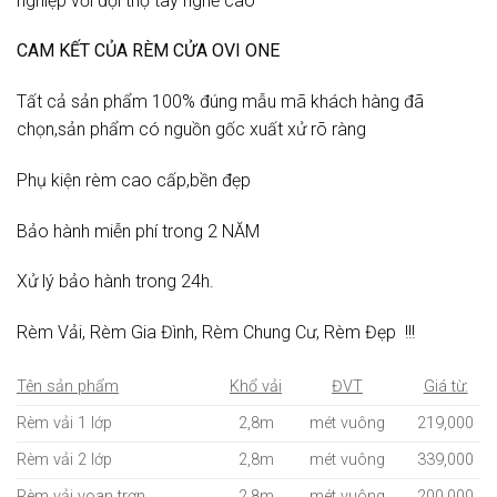
nghiệp với đội thợ tay nghề cao
CAM KẾT CỦA RÈM CỬA OVI ONE
Tất cả sản phẩm 100% đúng mẫu mã khách hàng đã
chọn,sản phẩm có nguồn gốc xuất xử rõ ràng
Phụ kiện rèm cao cấp,bền đẹp
Bảo hành miễn phí trong 2 NĂM
Xử lý bảo hành trong 24h.
Rèm Vải, Rèm Gia Đình, Rèm Chung Cư, Rèm Đẹp !!!
Tên sản phẩm
Khổ vải
ĐVT
Giá từ:
Rèm vải 1 lớp
2,8m
mét vuông
219,000
Rèm vải 2 lớp
2,8m
mét vuông
339,000
Rèm vải voan trơn
2,8m
mét vuông
200,000