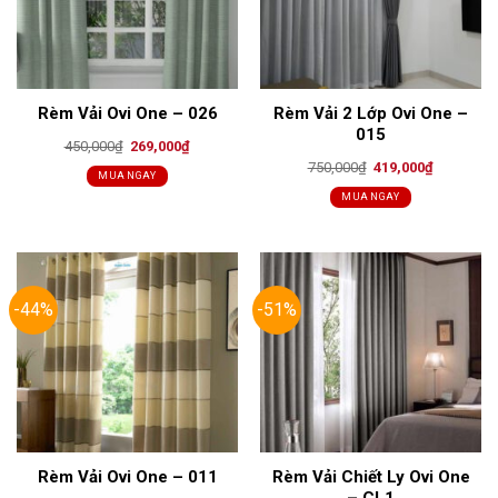
Rèm Vải Ovi One – 026
Rèm Vải 2 Lớp Ovi One –
015
Original
Current
450,000
₫
269,000
₫
price
price
Original
Current
750,000
₫
419,000
₫
was:
is:
MUA NGAY
price
price
450,000₫.
269,000₫.
was:
is:
MUA NGAY
750,000₫.
419,000₫.
-44%
-51%
Rèm Vải Ovi One – 011
Rèm Vải Chiết Ly Ovi One
– CL1