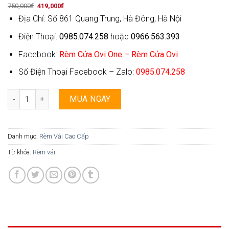
Original
Current
750,000
₫
419,000
₫
price
price
Địa Chỉ: Số 861 Quang Trung, Hà Đông, Hà Nội
was:
is:
750,000₫.
419,000₫.
Điện Thoại:
0985.074.258
hoặc
0966.563.393
Facebook:
Rèm Cửa Ovi One – Rèm Cửa Ovi
Số Điện Thoại Facebook – Zalo:
0985.074.258
Rèm Vải 2 Lớp Ovi One - 061 số lượng
MUA NGAY
Danh mục:
Rèm Vải Cao Cấp
Từ khóa:
Rèm vải