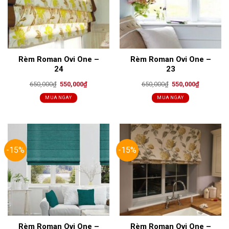
Rèm Roman Ovi One –
Rèm Roman Ovi One –
24
23
Original
Current
Original
Current
650,000
₫
550,000
₫
650,000
₫
550,000
₫
price
price
price
price
was:
is:
was:
is:
MUA NGAY
MUA NGAY
650,000₫.
550,000₫.
650,000₫.
550,000₫.
-15%
-15%
Rèm Roman Ovi One –
Rèm Roman Ovi One –