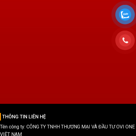
THÔNG TIN LIÊN HỆ
Tên công ty: CÔNG TY TNHH THƯƠNG MẠI VÀ ĐẦU TƯ OVI ONE
VIỆT NAM