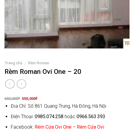
Trang chủ
/
Rèm Roman
Rèm Roman Ovi One – 20
Original
Current
650,000
₫
550,000
₫
price
price
Địa Chỉ: Số 861 Quang Trung, Hà Đông, Hà Nội
was:
is:
650,000₫.
550,000₫.
Điện Thoại:
0985.074.258
hoặc
0966.563.393
Facebook:
Rèm Cửa Ovi One – Rèm Cửa Ovi