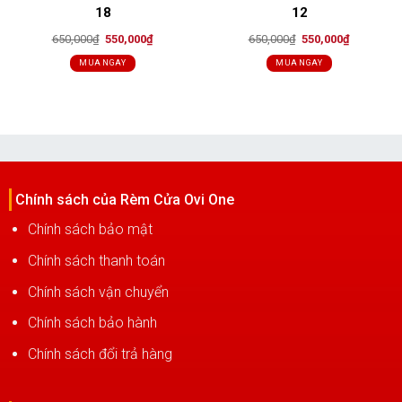
18
12
Original
Current
Original
Current
650,000
₫
550,000
₫
650,000
₫
550,000
₫
price
price
price
price
was:
is:
was:
is:
MUA NGAY
MUA NGAY
650,000₫.
550,000₫.
650,000₫.
550,000₫.
Chính sách của Rèm Cửa Ovi One
Chính sách bảo mật
Chính sách thanh toán
Chính sách vận chuyển
Chính sách bảo hành
Chính sách đổi trả hàng