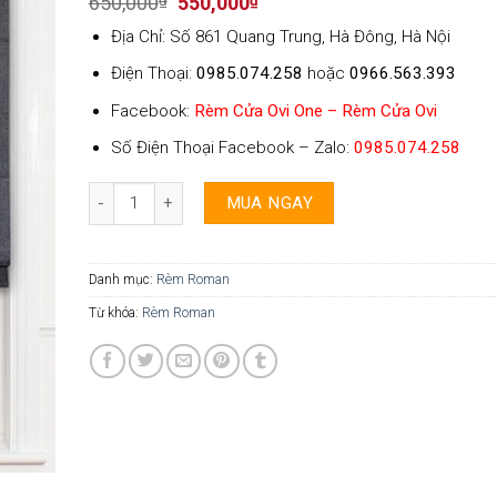
Original
Current
650,000
₫
550,000
₫
price
price
Địa Chỉ: Số 861 Quang Trung, Hà Đông, Hà Nội
was:
is:
650,000₫.
550,000₫.
Điện Thoại:
0985.074.258
hoặc
0966.563.393
Facebook:
Rèm Cửa Ovi One – Rèm Cửa Ovi
Số Điện Thoại Facebook – Zalo:
0985.074.258
Rèm Roman Ovi One - 05 số lượng
MUA NGAY
Danh mục:
Rèm Roman
Từ khóa:
Rèm Roman