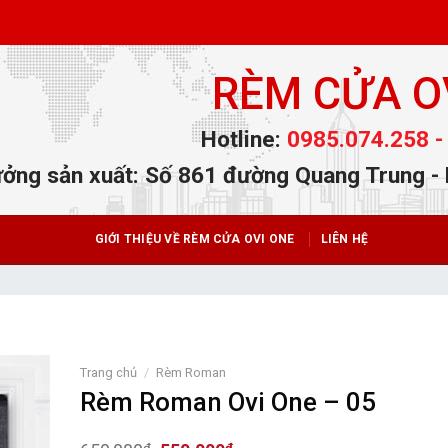
RÈM CỬA O
Hotline:
0985.074.258 -
ởng sản xuất: Số 861 đường Quang Trung -
GIỚI THIỆU VỀ RÈM CỬA OVI ONE
LIÊN HỆ
Trang chủ
/
Rèm Roman
Rèm Roman Ovi One – 05