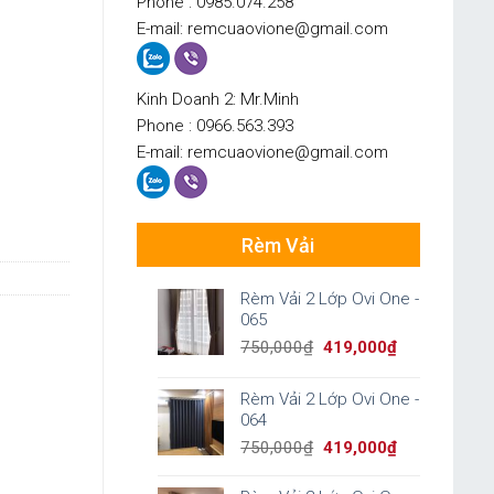
Phone : 0985.074.258
E-mail: remcuaovione@gmail.com
Kinh Doanh 2: Mr.Minh
Phone : 0966.563.393
E-mail: remcuaovione@gmail.com
Rèm Vải
Rèm Vải 2 Lớp Ovi One -
065
Original
Current
750,000
₫
419,000
₫
price
price
was:
is:
Rèm Vải 2 Lớp Ovi One -
750,000₫.
419,000₫.
064
Original
Current
750,000
₫
419,000
₫
price
price
was:
is: