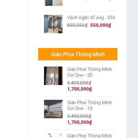
price
price
was:
is:
850,000₫.
550,000₫.
Vách ngăn tổ ong - 016
Original
Current
850,000
₫
550,000
₫
price
price
was:
is:
850,000₫.
550,000₫.
Giàn Phơi Thông Minh
Giàn Phơi Thông Minh
Ovi One - 20
3,400,000
₫
Original
Current
1,700,000
₫
price
price
was:
is:
Giàn Phơi Thông Minh
3,400,000₫.
1,700,000₫.
Ovi One - 19
3,400,000
₫
Original
Current
1,700,000
₫
price
price
was:
is:
Giàn Phơi Thông Minh