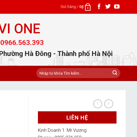
Giỏ hàng /
0
₫
0
VI ONE
 0966.563.393
 Phường Hà Đông - Thành phố Hà Nội
Tìm
kiếm:
LIÊN HỆ
Kinh Doanh 1: Mr.Vương