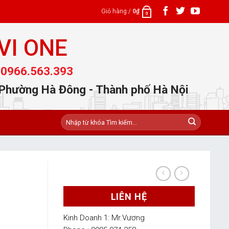
Giỏ hàng /
0
₫
0
VI ONE
 0966.563.393
 Phường Hà Đông - Thành phố Hà Nội
Tìm
kiếm:
LIÊN HỆ
Kinh Doanh 1: Mr.Vương