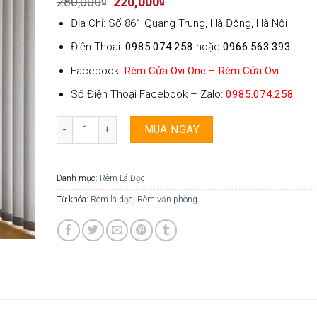
Original
Current
280,000
₫
220,000
₫
price
price
Địa Chỉ: Số 861 Quang Trung, Hà Đông, Hà Nội
was:
is:
280,000₫.
220,000₫.
Điện Thoại:
0985.074.258
hoặc
0966.563.393
Facebook:
Rèm Cửa Ovi One – Rèm Cửa Ovi
Số Điện Thoại Facebook – Zalo:
0985.074.258
Rèm Lá Dọc Ovi One - 12 số lượng
MUA NGAY
Danh mục:
Rèm Lá Dọc
Từ khóa:
Rèm lá dọc
,
Rèm văn phòng