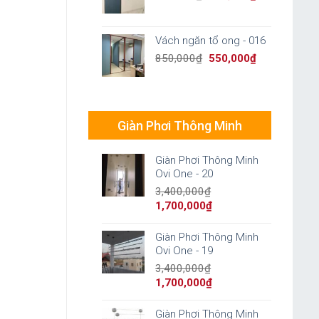
price
price
was:
is:
850,000₫.
550,000₫.
Vách ngăn tổ ong - 016
Original
Current
850,000
₫
550,000
₫
price
price
was:
is:
850,000₫.
550,000₫.
Giàn Phơi Thông Minh
Giàn Phơi Thông Minh
Ovi One - 20
3,400,000
₫
Original
Current
1,700,000
₫
price
price
was:
is:
Giàn Phơi Thông Minh
3,400,000₫.
1,700,000₫.
Ovi One - 19
3,400,000
₫
Original
Current
1,700,000
₫
price
price
was:
is:
Giàn Phơi Thông Minh