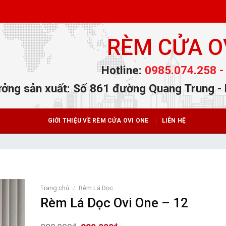
RÈM CỬA O
Hotline:
0985.074.258 -
ởng sản xuất: Số 861 đường Quang Trung -
GIỚI THIỆU VỀ RÈM CỬA OVI ONE
LIÊN HỆ
Trang chủ
/
Rèm Lá Dọc
Rèm Lá Dọc Ovi One – 12