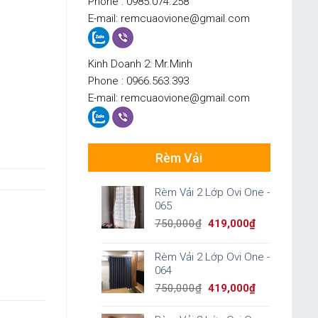
Phone : 0985.074.258
E-mail: remcuaovione@gmail.com
Kinh Doanh 2: Mr.Minh
Phone : 0966.563.393
E-mail: remcuaovione@gmail.com
Rèm Vải
Rèm Vải 2 Lớp Ovi One -
065
Original
Current
750,000
₫
419,000
₫
price
price
was:
is:
Rèm Vải 2 Lớp Ovi One -
750,000₫.
419,000₫.
064
Original
Current
750,000
₫
419,000
₫
price
price
was:
is: