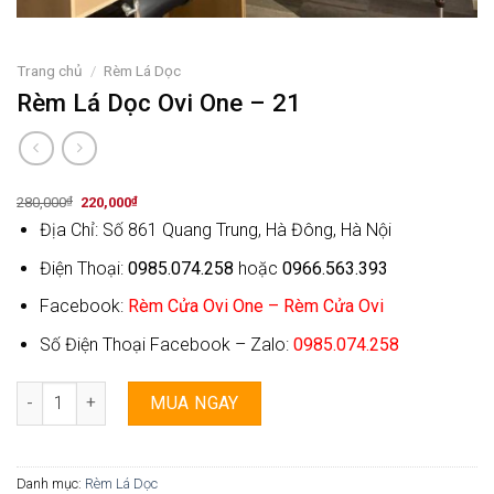
Trang chủ
/
Rèm Lá Dọc
Rèm Lá Dọc Ovi One – 21
Original
Current
280,000
₫
220,000
₫
price
price
Địa Chỉ: Số 861 Quang Trung, Hà Đông, Hà Nội
was:
is:
280,000₫.
220,000₫.
Điện Thoại:
0985.074.258
hoặc
0966.563.393
Facebook:
Rèm Cửa Ovi One – Rèm Cửa Ovi
Số Điện Thoại Facebook – Zalo:
0985.074.258
Rèm Lá Dọc Ovi One - 21 số lượng
MUA NGAY
Danh mục:
Rèm Lá Dọc