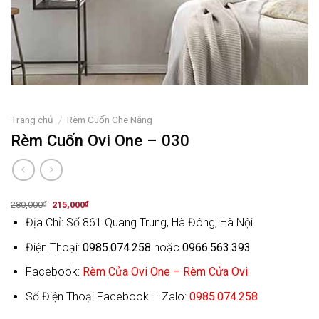
Trang chủ
/
Rèm Cuốn Che Nắng
Rèm Cuốn Ovi One – 030
Original
Current
280,000
₫
215,000
₫
price
price
Địa Chỉ: Số 861 Quang Trung, Hà Đông, Hà Nội
was:
is:
280,000₫.
215,000₫.
Điện Thoại:
0985.074.258
hoặc
0966.563.393
Facebook:
Rèm Cửa Ovi One – Rèm Cửa Ovi
Số Điện Thoại Facebook – Zalo:
0985.074.258