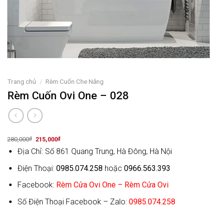
Trang chủ
/
Rèm Cuốn Che Nắng
Rèm Cuốn Ovi One – 028
Original
Current
280,000
₫
215,000
₫
price
price
Địa Chỉ: Số 861 Quang Trung, Hà Đông, Hà Nội
was:
is:
280,000₫.
215,000₫.
Điện Thoại:
0985.074.258
hoặc
0966.563.393
Facebook:
Rèm Cửa Ovi One – Rèm Cửa Ovi
Số Điện Thoại Facebook – Zalo:
0985.074.258