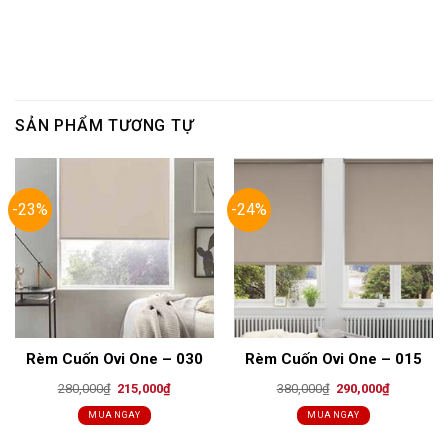
SẢN PHẨM TƯƠNG TỰ
-23%
-24%
Rèm Cuốn Ovi One – 030
Rèm Cuốn Ovi One – 015
Original
Current
Original
Current
280,000
₫
215,000
₫
380,000
₫
290,000
₫
price
price
price
price
was:
is:
was:
is:
MUA NGAY
MUA NGAY
280,000₫.
215,000₫.
380,000₫.
290,000₫.