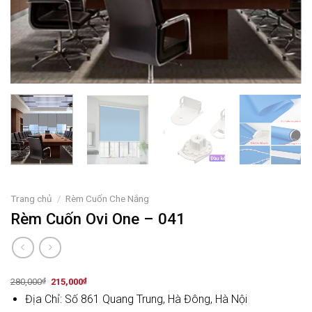
Trang chủ
/
Rèm Cuốn Che Nắng
Rèm Cuốn Ovi One – 041
Original
Current
280,000
₫
215,000
₫
price
price
Địa Chỉ: Số 861 Quang Trung, Hà Đông, Hà Nội
was:
is:
280,000₫.
215,000₫.