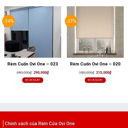
-24%
-23%
Rèm Cuốn Ovi One – 023
Rèm Cuốn Ovi One – 020
Original
Current
Original
Current
380,000
₫
290,000
₫
280,000
₫
215,000
₫
price
price
price
price
was:
is:
was:
is:
MUA NGAY
MUA NGAY
380,000₫.
290,000₫.
280,000₫.
215,000₫.
Chính sách của Rèm Cửa Ovi One