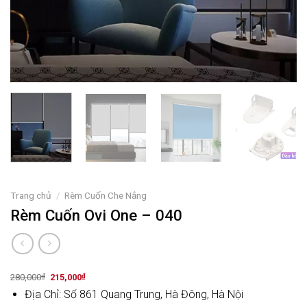
Trang chủ
/
Rèm Cuốn Che Nắng
Rèm Cuốn Ovi One – 040
Original
Current
280,000
₫
215,000
₫
price
price
Địa Chỉ: Số 861 Quang Trung, Hà Đông, Hà Nội
was:
is:
280,000₫.
215,000₫.