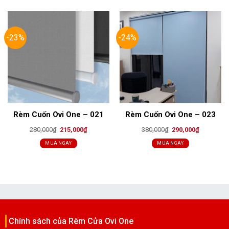
-23%
-24%
Rèm Cuốn Ovi One – 021
Rèm Cuốn Ovi One – 023
Original
Current
Original
Current
280,000
₫
215,000
₫
380,000
₫
290,000
₫
price
price
price
price
was:
is:
was:
is:
MUA NGAY
MUA NGAY
280,000₫.
215,000₫.
380,000₫.
290,000₫.
Chính sách của Rèm Cửa Ovi One