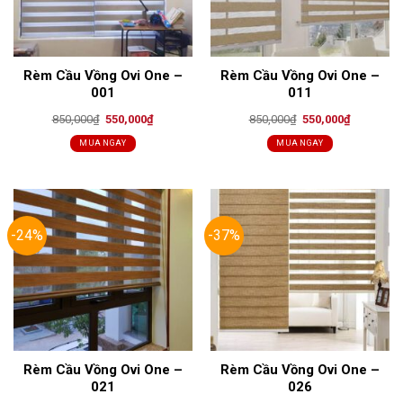
Rèm Cầu Vồng Ovi One –
Rèm Cầu Vồng Ovi One –
001
011
Original
Current
Original
Current
850,000
₫
550,000
₫
850,000
₫
550,000
₫
price
price
price
price
was:
is:
was:
is:
MUA NGAY
MUA NGAY
850,000₫.
550,000₫.
850,000₫.
550,000₫.
-24%
-37%
Rèm Cầu Vồng Ovi One –
Rèm Cầu Vồng Ovi One –
021
026