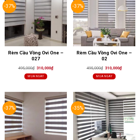
-37%
-37%
Rèm Cầu Vồng Ovi One –
Rèm Cầu Vồng Ovi One –
027
02
Original
Current
Original
Current
495,000
₫
310,000
₫
495,000
₫
310,000
₫
price
price
price
price
was:
is:
was:
is:
MUA NGAY
MUA NGAY
495,000₫.
310,000₫.
495,000₫.
310,000₫.
-37%
-35%