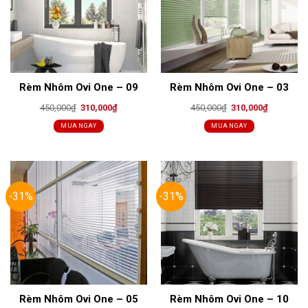
Rèm Nhôm Ovi One – 09
Rèm Nhôm Ovi One – 03
Original
Current
Original
Current
450,000
₫
310,000
₫
450,000
₫
310,000
₫
price
price
price
price
was:
is:
was:
is:
MUA NGAY
MUA NGAY
450,000₫.
310,000₫.
450,000₫.
310,000₫.
-31%
-31%
Rèm Nhôm Ovi One – 05
Rèm Nhôm Ovi One – 10