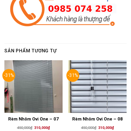
SẢN PHẨM TƯƠNG TỰ
-31%
-31%
Rèm Nhôm Ovi One – 07
Rèm Nhôm Ovi One – 08
Original
Current
Original
Current
450,000
₫
310,000
₫
450,000
₫
310,000
₫