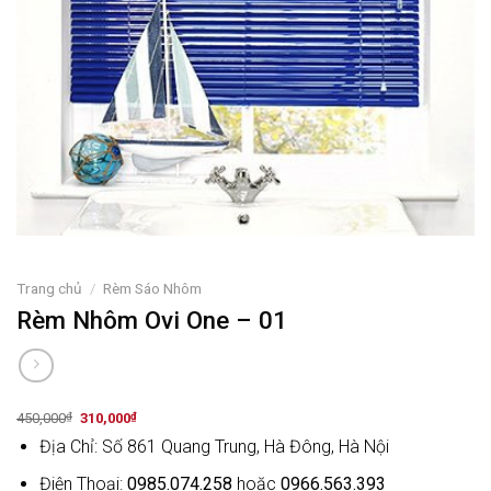
Trang chủ
/
Rèm Sáo Nhôm
Rèm Nhôm Ovi One – 01
Original
Current
450,000
₫
310,000
₫
price
price
Địa Chỉ: Số 861 Quang Trung, Hà Đông, Hà Nội
was:
is:
450,000₫.
310,000₫.
Điện Thoại:
0985.074.258
hoặc
0966.563.393