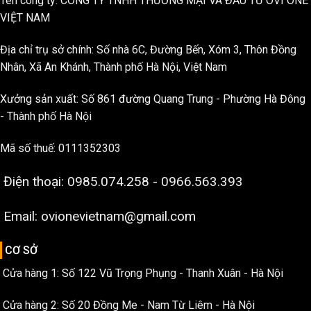
Tên công ty: CÔNG TY TNHH THƯƠNG MẠI VÀ ĐẦU TƯ OVI ONE
VIỆT NAM
Địa chỉ trụ sở chính: Số nhà 6C, Đường Bến, Xóm 3, Thôn Đồng
Nhân, Xã An Khánh, Thành phố Hà Nội, Việt Nam
Xưởng sản xuất: Số 861 đường Quang Trung - Phường Hà Đông
- Thành phố Hà Nội
Mã số thuế: 0111352303
Điện thoại: 0985.074.258 - 0966.563.393
Email: ovionevietnam@gmail.com
CƠ SỞ
Cửa hàng 1: Số 122 Vũ Trọng Phụng - Thanh Xuân - Hà Nội
Cửa hàng 2: Số 20 Đồng Me - Nam Từ Liêm - Hà Nội