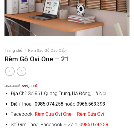
Trang chủ
/
Rèm Sáo Gỗ Cao Cấp
Rèm Gỗ Ovi One – 21
Original
Current
850,000
₫
599,000
₫
price
price
Địa Chỉ: Số 861 Quang Trung, Hà Đông, Hà Nội
was:
is:
850,000₫.
599,000₫.
Điện Thoại:
0985.074.258
hoặc
0966.563.393
Facebook:
Rèm Cửa Ovi One – Rèm Cửa Ovi
Số Điện Thoại Facebook – Zalo:
0985.074.258