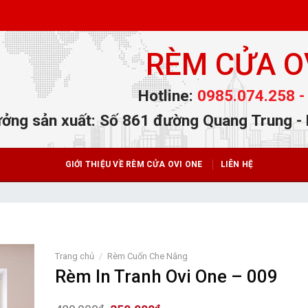
RÈM CỬA O
Hotline:
0985.074.258 -
ởng sản xuất: Số 861 đường Quang Trung -
GIỚI THIỆU VỀ RÈM CỬA OVI ONE
LIÊN HỆ
Trang chủ
/
Rèm Cuốn Che Nắng
Rèm In Tranh Ovi One – 009