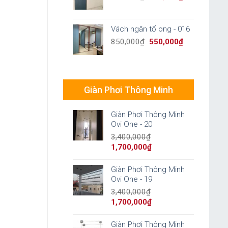
price
price
was:
is:
850,000₫.
550,000₫.
Vách ngăn tổ ong - 016
Original
Current
850,000
₫
550,000
₫
price
price
was:
is:
850,000₫.
550,000₫.
Giàn Phơi Thông Minh
Giàn Phơi Thông Minh
Ovi One - 20
3,400,000
₫
Original
Current
1,700,000
₫
price
price
was:
is:
Giàn Phơi Thông Minh
3,400,000₫.
1,700,000₫.
Ovi One - 19
3,400,000
₫
Original
Current
1,700,000
₫
price
price
was:
is:
Giàn Phơi Thông Minh