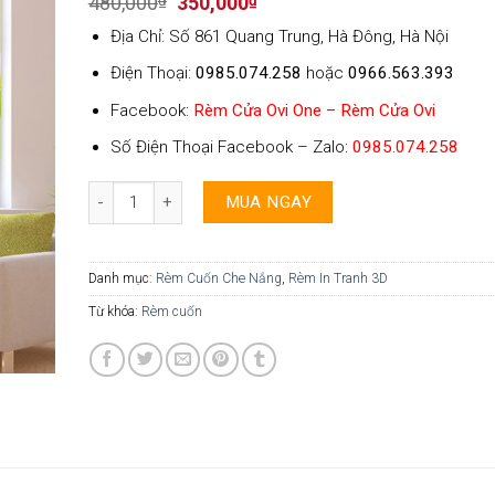
Original
Current
480,000
₫
350,000
₫
price
price
Địa Chỉ: Số 861 Quang Trung, Hà Đông, Hà Nội
was:
is:
480,000₫.
350,000₫.
Điện Thoại:
0985.074.258
hoặc
0966.563.393
Facebook:
Rèm Cửa Ovi One – Rèm Cửa Ovi
Số Điện Thoại Facebook – Zalo:
0985.074.258
Rèm In Tranh Ovi One - 009 số lượng
MUA NGAY
Danh mục:
Rèm Cuốn Che Nắng
,
Rèm In Tranh 3D
Từ khóa:
Rèm cuốn