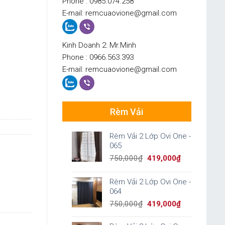
Phone : 0985.074.258
E-mail: remcuaovione@gmail.com
Kinh Doanh 2: Mr.Minh
Phone : 0966.563.393
E-mail: remcuaovione@gmail.com
Rèm Vải
Rèm Vải 2 Lớp Ovi One -
065
Original
Current
750,000
₫
419,000
₫
price
price
was:
is:
Rèm Vải 2 Lớp Ovi One -
750,000₫.
419,000₫.
064
Original
Current
750,000
₫
419,000
₫
price
price
was:
is: