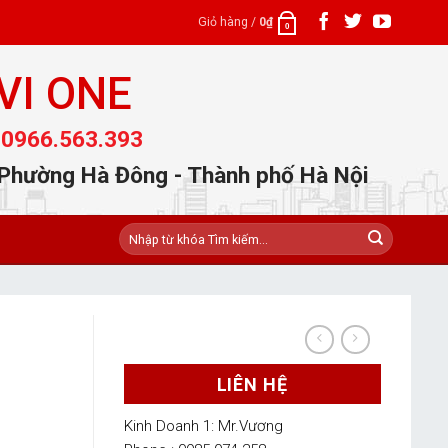
Giỏ hàng /
0
₫
0
VI ONE
 0966.563.393
 Phường Hà Đông - Thành phố Hà Nội
Tìm
kiếm:
LIÊN HỆ
Kinh Doanh 1: Mr.Vương