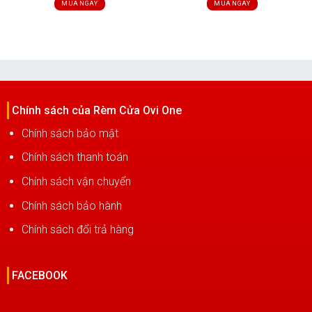
was:
is:
was:
is:
MUA NGAY
MUA NGAY
850,000₫.
550,000₫.
850,000₫.
650,000₫.
Chính sách của Rèm Cửa Ovi One
Chính sách bảo mật
Chính sách thanh toán
Chính sách vận chuyển
Chính sách bảo hành
Chính sách đổi trả hàng
FACEBOOK