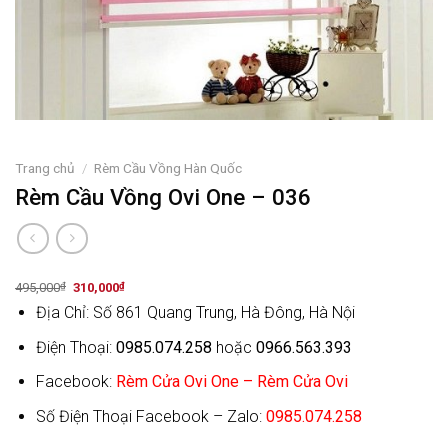
Trang chủ
/
Rèm Cầu Vồng Hàn Quốc
Rèm Cầu Vồng Ovi One – 036
Original
Current
495,000
₫
310,000
₫
price
price
Địa Chỉ: Số 861 Quang Trung, Hà Đông, Hà Nội
was:
is:
495,000₫.
310,000₫.
Điện Thoại:
0985.074.258
hoặc
0966.563.393
Facebook:
Rèm Cửa Ovi One – Rèm Cửa Ovi
Số Điện Thoại Facebook – Zalo:
0985.074.258