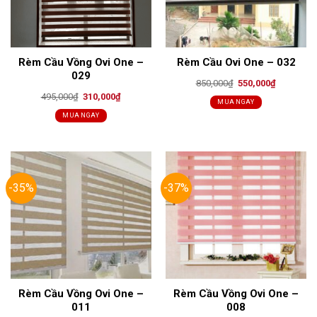
Rèm Cầu Vồng Ovi One –
Rèm Cầu Ovi One – 032
029
Original
Current
850,000
₫
550,000
₫
price
price
Original
Current
495,000
₫
310,000
₫
was:
is:
MUA NGAY
price
price
850,000₫.
550,000₫.
was:
is:
MUA NGAY
495,000₫.
310,000₫.
-35%
-37%
Rèm Cầu Vồng Ovi One –
Rèm Cầu Vồng Ovi One –
011
008