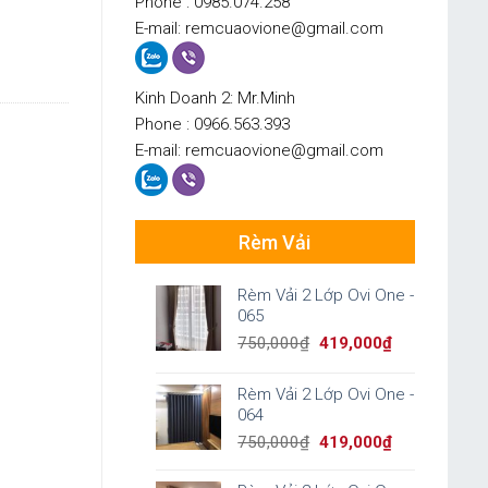
Phone : 0985.074.258
E-mail: remcuaovione@gmail.com
Kinh Doanh 2: Mr.Minh
Phone : 0966.563.393
E-mail: remcuaovione@gmail.com
Rèm Vải
Rèm Vải 2 Lớp Ovi One -
065
Original
Current
750,000
₫
419,000
₫
price
price
was:
is:
Rèm Vải 2 Lớp Ovi One -
750,000₫.
419,000₫.
064
Original
Current
750,000
₫
419,000
₫
price
price
was:
is: