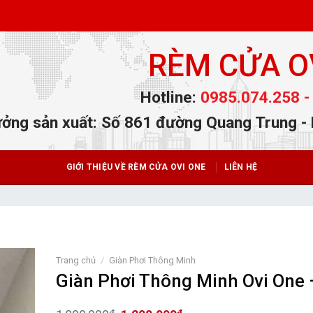
RÈM CỬA O
Hotline:
0985.074.258 -
ởng sản xuất: Số 861 đường Quang Trung -
GIỚI THIỆU VỀ RÈM CỬA OVI ONE
LIÊN HỆ
Trang chủ
/
Giàn Phơi Thông Minh
Giàn Phơi Thông Minh Ovi One 