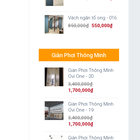
price
price
was:
is:
850,000₫.
550,000₫.
Vách ngăn tổ ong - 016
Original
Current
850,000
₫
550,000
₫
price
price
was:
is:
850,000₫.
550,000₫.
Giàn Phơi Thông Minh
Giàn Phơi Thông Minh
Ovi One - 20
3,400,000
₫
Original
Current
1,700,000
₫
price
price
was:
is:
Giàn Phơi Thông Minh
3,400,000₫.
1,700,000₫.
Ovi One - 19
3,400,000
₫
Original
Current
1,700,000
₫
price
price
was:
is:
Giàn Phơi Thông Minh