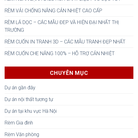
RÈM VẢI CHỐNG NẮNG CẢN NHIỆT CAO CẤP
RÈM LÁ DỌC – CÁC MẪU ĐEP VÀ HIỆN ĐẠI NHẤT THỊ
TRƯỜNG
RÈM CUỐN IN TRANH 3D – CÁC MẪU TRANH ĐẸP NHẤT
RÈM CUỐN CHE NẮNG 100% – HỖ TRỢ CẢN NHIỆT
CHUYÊN MỤC
Dự án gần đây
Dự án nội thất tương tự
Dự án tại khu vực Hà Nội
Rèm Gia đình
Rèm Văn phòng