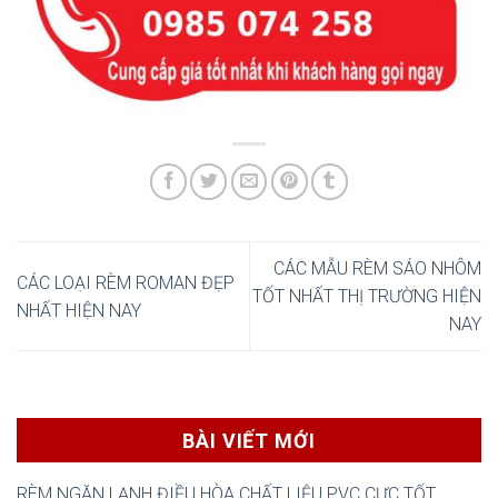
CÁC MẪU RÈM SÁO NHÔM
CÁC LOẠI RÈM ROMAN ĐẸP
TỐT NHẤT THỊ TRƯỜNG HIỆN
NHẤT HIỆN NAY
NAY
BÀI VIẾT MỚI
RÈM NGĂN LẠNH ĐIỀU HÒA CHẤT LIỆU PVC CỰC TỐT