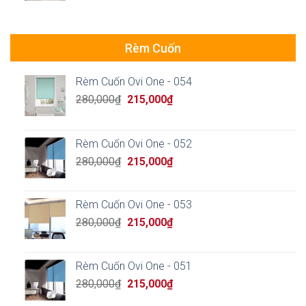
was:
is:
850,000₫.
550,000₫.
Rèm Cuốn
Rèm Cuốn Ovi One - 054
Original
Current
280,000
₫
215,000
₫
price
price
was:
is:
280,000₫.
215,000₫.
Rèm Cuốn Ovi One - 052
Original
Current
280,000
₫
215,000
₫
price
price
was:
is:
280,000₫.
215,000₫.
Rèm Cuốn Ovi One - 053
Original
Current
280,000
₫
215,000
₫
price
price
was:
is:
280,000₫.
215,000₫.
Rèm Cuốn Ovi One - 051
Original
Current
280,000
₫
215,000
₫
price
price