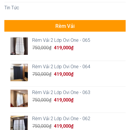
Tin Tức
Rèm Vải
Rèm Vải 2 Lớp Ovi One - 065
Original
Current
750,000
₫
419,000
₫
price
price
was:
is:
750,000₫.
419,000₫.
Rèm Vải 2 Lớp Ovi One - 064
Original
Current
750,000
₫
419,000
₫
price
price
was:
is:
750,000₫.
419,000₫.
Rèm Vải 2 Lớp Ovi One - 063
Original
Current
750,000
₫
419,000
₫
price
price
was:
is:
750,000₫.
419,000₫.
Rèm Vải 2 Lớp Ovi One - 062
Original
Current
750,000
₫
419,000
₫