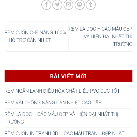
RÈM LÁ DỌC – CÁC MẪU ĐEP
RÈM CUỐN CHE NẮNG 100%
VÀ HIỆN ĐẠI NHẤT THỊ
– HỖ TRỢ CẢN NHIỆT
TRƯỜNG
BÀI VIẾT MỚI
RÈM NGĂN LẠNH ĐIỀU HÒA CHẤT LIỆU PVC CỰC TỐT
RÈM VẢI CHỐNG NẮNG CẢN NHIỆT CAO CẤP
RÈM LÁ DỌC – CÁC MẪU ĐEP VÀ HIỆN ĐẠI NHẤT THỊ
TRƯỜNG
RÈM CUỐN IN TRANH 3D – CÁC MẪU TRANH ĐẸP NHẤT