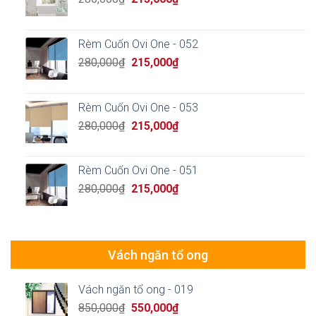
price
price
was:
is:
280,000₫.
215,000₫.
Rèm Cuốn Ovi One - 052
Original
Current
280,000
₫
215,000
₫
price
price
was:
is:
280,000₫.
215,000₫.
Rèm Cuốn Ovi One - 053
Original
Current
280,000
₫
215,000
₫
price
price
was:
is:
280,000₫.
215,000₫.
Rèm Cuốn Ovi One - 051
Original
Current
280,000
₫
215,000
₫
price
price
was:
is:
280,000₫.
215,000₫.
Vách ngăn tổ ong
Vách ngăn tổ ong - 019
Original
Current
850,000
₫
550,000
₫