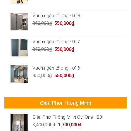
price
price
was:
is:
850,000₫.
550,000₫.
Vách ngăn tổ ong - 018
Original
Current
850,000
₫
550,000
₫
price
price
was:
is:
850,000₫.
550,000₫.
Vách ngăn tổ ong - 017
Original
Current
850,000
₫
550,000
₫
price
price
was:
is:
850,000₫.
550,000₫.
Vách ngăn tổ ong - 016
Original
Current
850,000
₫
550,000
₫
price
price
was:
is:
850,000₫.
550,000₫.
Giàn Phơi Thông Minh
Giàn Phơi Thông Minh Ovi One - 20
Original
Current
3,400,000
₫
1,700,000
₫
price
price