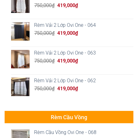
Original
Current
750,000
₫
419,000
₫
price
price
was:
is:
750,000₫.
419,000₫.
Rèm Vải 2 Lớp Ovi One - 064
Original
Current
750,000
₫
419,000
₫
price
price
was:
is:
750,000₫.
419,000₫.
Rèm Vải 2 Lớp Ovi One - 063
Original
Current
750,000
₫
419,000
₫
price
price
was:
is:
750,000₫.
419,000₫.
Rèm Vải 2 Lớp Ovi One - 062
Original
Current
750,000
₫
419,000
₫
price
price
was:
is:
750,000₫.
419,000₫.
Rèm Cầu Vồng
Rèm Cầu Vồng Ovi One - 068