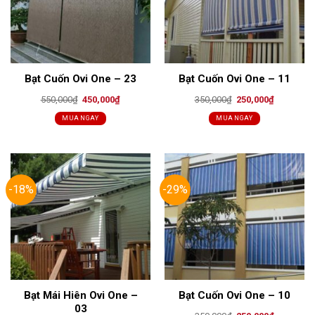
Bạt Cuốn Ovi One – 23
Bạt Cuốn Ovi One – 11
Original
Current
Original
Current
550,000
₫
450,000
₫
350,000
₫
250,000
₫
price
price
price
price
was:
is:
was:
is:
MUA NGAY
MUA NGAY
550,000₫.
450,000₫.
350,000₫.
250,000₫.
-18%
-29%
Bạt Mái Hiên Ovi One –
Bạt Cuốn Ovi One – 10
03