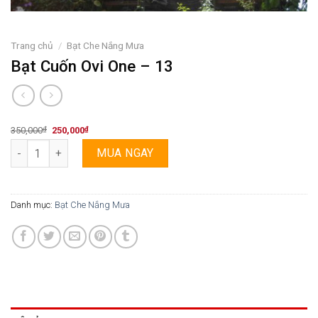
Trang chủ
/
Bạt Che Nắng Mưa
Bạt Cuốn Ovi One – 13
Original
Current
350,000
₫
250,000
₫
price
price
Bạt Cuốn Ovi One - 13 số lượng
was:
is:
MUA NGAY
350,000₫.
250,000₫.
Danh mục:
Bạt Che Nắng Mưa