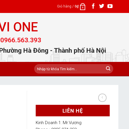
Giỏ hàng /
0
₫
0
VI ONE
 0966.563.393
 Phường Hà Đông - Thành phố Hà Nội
Tìm
kiếm:
LIÊN HỆ
Kinh Doanh 1: Mr.Vương