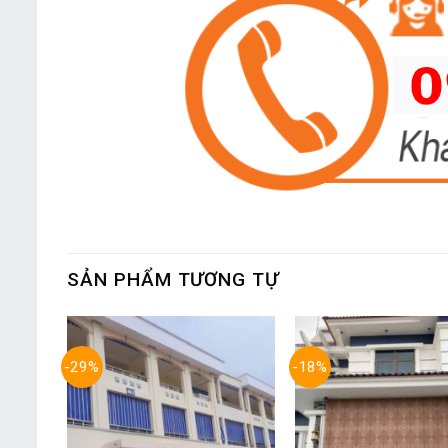
SẢN PHẨM TƯƠNG TỰ
-29%
-18%