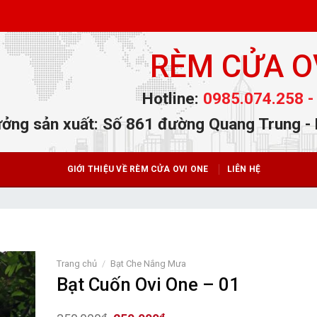
RÈM CỬA O
Hotline:
0985.074.258 -
ởng sản xuất: Số 861 đường Quang Trung -
GIỚI THIỆU VỀ RÈM CỬA OVI ONE
LIÊN HỆ
Trang chủ
/
Bạt Che Nắng Mưa
Bạt Cuốn Ovi One – 01