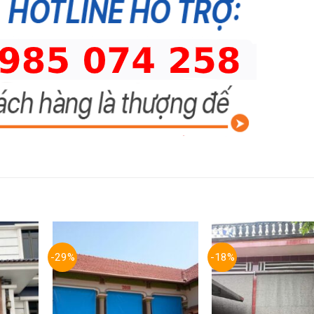
-29%
-18%