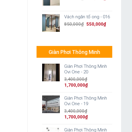
price
price
was:
is:
850,000₫.
550,000₫.
Vách ngăn tổ ong - 016
Original
Current
850,000
₫
550,000
₫
price
price
was:
is:
850,000₫.
550,000₫.
Giàn Phơi Thông Minh
Giàn Phơi Thông Minh
Ovi One - 20
3,400,000
₫
Original
Current
1,700,000
₫
price
price
was:
is:
Giàn Phơi Thông Minh
3,400,000₫.
1,700,000₫.
Ovi One - 19
3,400,000
₫
Original
Current
1,700,000
₫
price
price
was:
is:
Giàn Phơi Thông Minh