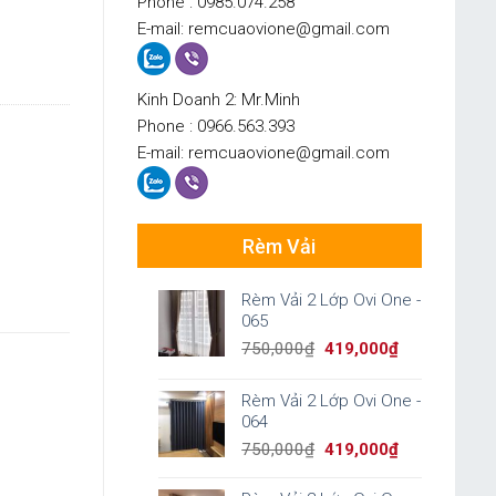
Phone : 0985.074.258
E-mail: remcuaovione@gmail.com
Kinh Doanh 2: Mr.Minh
Phone : 0966.563.393
E-mail: remcuaovione@gmail.com
Rèm Vải
Rèm Vải 2 Lớp Ovi One -
065
Original
Current
750,000
₫
419,000
₫
price
price
was:
is:
Rèm Vải 2 Lớp Ovi One -
750,000₫.
419,000₫.
064
Original
Current
750,000
₫
419,000
₫
price
price
was:
is: