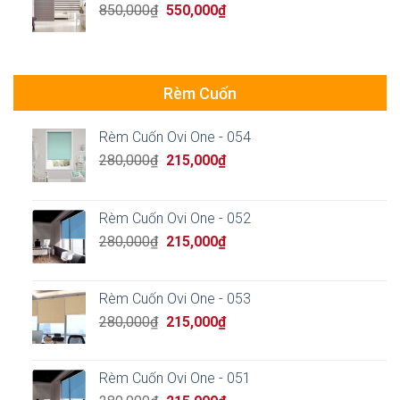
Original
Current
850,000
₫
550,000
₫
price
price
was:
is:
850,000₫.
550,000₫.
Rèm Cuốn
Rèm Cuốn Ovi One - 054
Original
Current
280,000
₫
215,000
₫
price
price
was:
is:
280,000₫.
215,000₫.
Rèm Cuốn Ovi One - 052
Original
Current
280,000
₫
215,000
₫
price
price
was:
is:
280,000₫.
215,000₫.
Rèm Cuốn Ovi One - 053
Original
Current
280,000
₫
215,000
₫
price
price
was:
is:
280,000₫.
215,000₫.
Rèm Cuốn Ovi One - 051