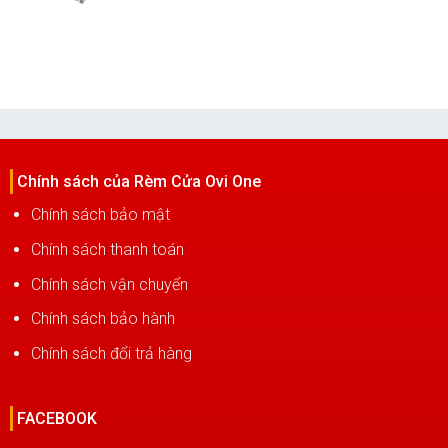
price
price
was:
is:
3,400,000₫.
1,700,000₫.
Chính sách của Rèm Cửa Ovi One
Chính sách bảo mật
Chính sách thanh toán
Chính sách vận chuyển
Chính sách bảo hành
Chính sách đổi trả hàng
FACEBOOK