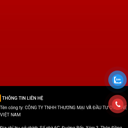
THÔNG TIN LIÊN HỆ
Tên công ty: CÔNG TY TNHH THƯƠNG MẠI VÀ ĐẦU TƯ OVI ONE
VIỆT NAM
Địa chỉ trụ sở chính: Số nhà 6C, Đường Bến, Xóm 3, Thôn Đồng