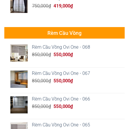
Original
Current
750,000
₫
419,000
₫
price
price
was:
is:
750,000₫.
419,000₫.
Rèm Cầu Vồng
Rèm Cầu Vồng Ovi One - 068
Original
Current
850,000
₫
550,000
₫
price
price
was:
is:
850,000₫.
550,000₫.
Rèm Cầu Vồng Ovi One - 067
Original
Current
850,000
₫
550,000
₫
price
price
was:
is:
850,000₫.
550,000₫.
Rèm Cầu Vồng Ovi One - 066
Original
Current
850,000
₫
550,000
₫
price
price
was:
is:
850,000₫.
550,000₫.
Rèm Cầu Vồng Ovi One - 065