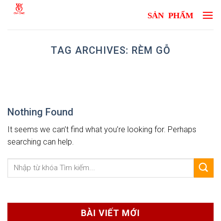
Skip
to
content
TAG ARCHIVES:
RÈM GỖ
Nothing Found
It seems we can’t find what you’re looking for. Perhaps
searching can help.
BÀI VIẾT MỚI