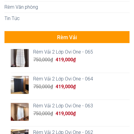
Rèm Văn phòng
Tin Tức
Rèm Vải
Rèm Vải 2 Lớp Ovi One - 065
Original
Current
750,000
₫
419,000
₫
price
price
was:
is:
750,000₫.
419,000₫.
Rèm Vải 2 Lớp Ovi One - 064
Original
Current
750,000
₫
419,000
₫
price
price
was:
is:
750,000₫.
419,000₫.
Rèm Vải 2 Lớp Ovi One - 063
Original
Current
750,000
₫
419,000
₫
price
price
was:
is:
750,000₫.
419,000₫.
Rèm Vải 2 Lớp Ovi One - 062