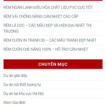
RÈM NGĂN LẠNH ĐIỀU HÒA CHẤT LIỆU PVC CỰC TỐT
RÈM VẢI CHỐNG NẮNG CẢN NHIỆT CAO CẤP
RÈM LÁ DỌC – CÁC MẪU ĐEP VÀ HIỆN ĐẠI NHẤT THỊ
TRƯỜNG
RÈM CUỐN IN TRANH 3D – CÁC MẪU TRANH ĐẸP NHẤT
RÈM CUỐN CHE NẮNG 100% – HỖ TRỢ CẢN NHIỆT
CHUYÊN MỤC
Dự án gần đây
Dự án nội thất tương tự
Dự án tại khu vực Hà Nội
Rèm Gia đình